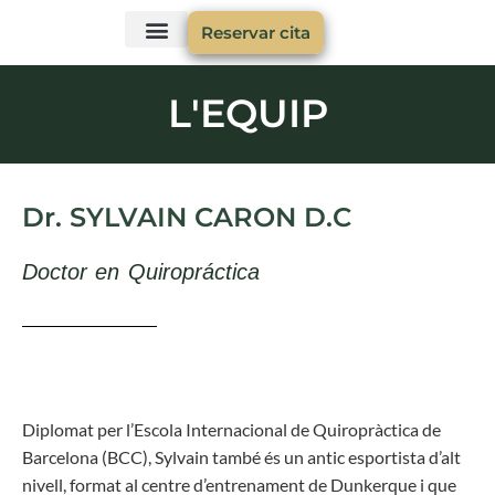
Reservar cita
Preguntes freqüents
Què és la xiropraxi ?
El triangle de la salut
L'EQUIP
Dr. SYLVAIN CARON D.C
Doctor en Quiropráctica
Diplomat per l’Escola Internacional de Quiropràctica de
Barcelona (BCC), Sylvain també és un antic esportista d’alt
nivell, format al centre d’entrenament de Dunkerque i que