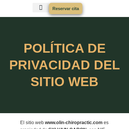
Reservar cita
POLÍTICA DE
PRIVACIDAD DEL
SITIO WEB
El sitio web
www.olin-chiropractic.com
es