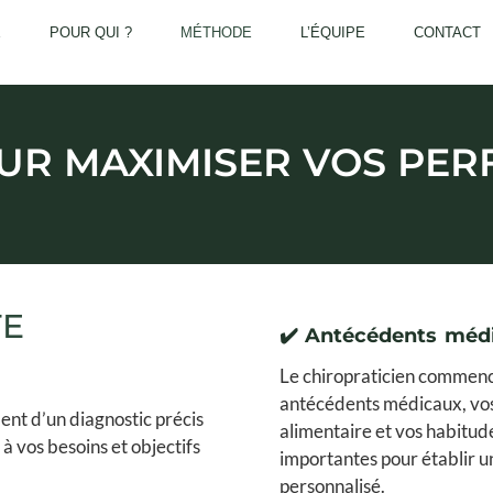
E
POUR QUI ?
MÉTHODE
L’ÉQUIPE
CONTACT
UR MAXIMISER VOS PE
TE
✔️ Antécédents médi
Le chiropraticien commence
antécédents médicaux, vos
ment d’un diagnostic précis
alimentaire et vos habitud
à vos besoins et objectifs
importantes pour établir un
personnalisé.